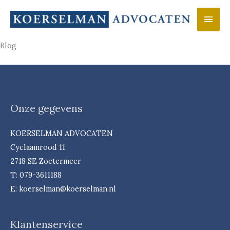
Ga
Hoo
naar
de
Blog
inhoud
Onze gegevens
KOERSELMAN ADVOCATEN
Cyclaamrood 11
2718 SE Zoetermeer
T: 079-3611188
E: koerselman@koerselman.nl
Klantenservice