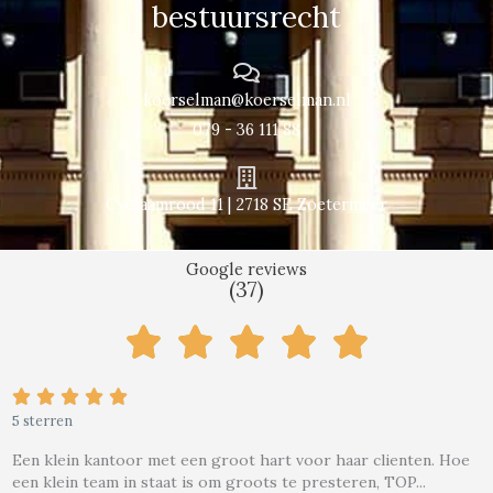
bestuursrecht
koerselman@koerselman.nl
079 - 36 111 88
Cyclaamrood 11 | 2718 SE Zoetermeer
Google reviews
(37)





W





a
5 sterren
Een klein kantoor met een groot hart voor haar clienten. Hoe
een klein team in staat is om groots te presteren, TOP...
a