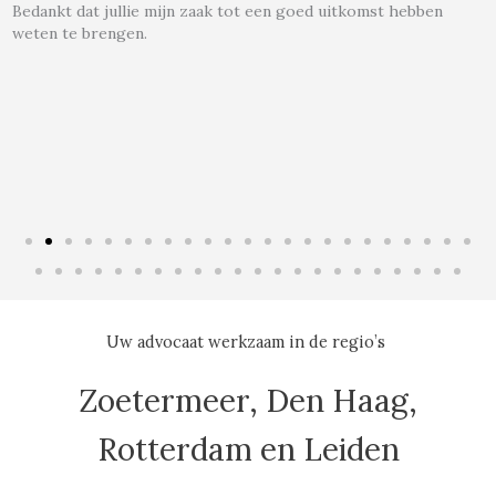
Bedankt dat jullie mijn zaak tot een goed uitkomst hebben
weten te brengen.
r
d
e
r
i
Uw advocaat werkzaam in de regio’s
Zoetermeer, Den Haag,
n
Rotterdam en Leiden
g